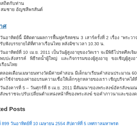
าสถิตกับท่าน
 สมชาย อัญชลีพรสันต์
าศ
วันอาทิตย์นี้ มีติดตามผลการฟื้นฟูคริสตชน 3 เสาร์ครั้งที่ 2 เรื่อง “พระว
รับฟังบรรยายได้ที่ศาลาเรือนไทย หลังมิซาเวลา 10.30 น.
วันอาทิตย์ที่ 10 เม.ย. 2011 เป็นวันผู้สูงอายุของวัดเรา จะมีพิธีโปรดศีลเจิ
พบปะสังสรรค์ พิธีรดน้ำผู้ใหญ่ และกิจกรรมของผู้สูงอายุ ขอเชิญผู้สูง
เรือนไทย
ตลอดเดือนเมษายนทางวัดมีค่ายคำสอน มีเด็กมาเรียนคำสอนประมาณ 60-70
ค่าใช้จ่ายของค่ายอบรมความเชื่อให้เด็กๆลูกหลายของเรา เชิญบริจาคได้ที่
วันอังคารที่ 5 – วันศุกร์ที่ 8 เม.ย. 2011 มีสัมมนาของพระสงฆ์อัครสังฆ
สังฆราชจะปรับเปลี่ยนตำแหน่งหน้าที่ของพระสงฆ์ ขอคำภาวนาและของดม
ted Posts
ี่ 899 วันอาทิตย์ที่ 10 เมษายน 2554 สัปดาห์ที่ 5 เทศกาลมหาพรต