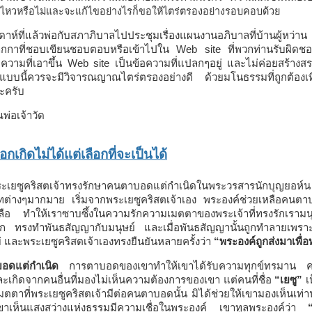
ไหวหรือไม่และจะแก้ไขอย่างไรก็ขอให้ไตร่ตรองอย่างรอบคอบด้วย
ัปดาห์ที่แล้วพ่อกับสภาภิบาลไปประชุมเรื่องแผนงานอภิบาลที่บ้าน
กาที่ชอบเขียนชอบตอบหรือเข้าไปใน Web site ที่พวกท่านรับผิดชอบอ
ความที่เอาขึ้น Web site เป็นข้อความที่แปลกๆอยู่ และไม่ค่อยสร้างสรร
ีแบบนี้ควรจะมีวิจารณญาณไตร่ตรองอย่างดี ด้วยมโนธรรมที่ถูกต้องเที
ะครับ
พ่อเจ้าวัด
อกเกิดไม่ได้แต่เลือกที่จะเป็นได้
งพระเยซูคริสตเจ้าทรงรักษาคนตาบอดแต่กำเนิดในพระวรสารนักบุญย
ต่างๆมากมาย เริ่มจากพระเยซูคริสตเจ้าเอง พระองค์ช่วยเหลือคนตาบอ
ลือ ทำให้เราซาบซึ้งในความรักความเมตตาของพระเจ้าที่ทรงรักเรามน
ก ทรงทำพันธสัญญากับมนุษย์ และเมื่อพันธสัญญานั้นถูกทำลายเพราะมน
่ และพระเยซูคริสตเจ้าเองทรงยืนยันหลายครั้งว่า
“พระองค์ถูกส่งมาเพื่อ
อดแต่กำเนิด
การตาบอดของเขาทำให้เขาได้รับความทุกข์ทรมาน คว
ละเกิดจากคนอื่นที่มองไม่เห็นความต้องการของเขา แต่คนที่ชื่อ
“เยซู”
เห
ตตาที่พระเยซูคริสตเจ้ามีต่อคนตาบอดนั้น มิได้ช่วยให้เขามองเห็นเท่า
ขาเห็นแสงสว่างแห่งธรรมมีความเชื่อในพระองค์ เขาทูลพระองค์ว่า