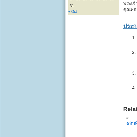
พระเจ้
31
คุณพ่อ
« Oct
ประก
Rela
ฉบับท