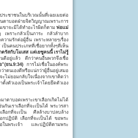
ะชาชนในบริเวณนั้นที่เฉยเมยต่อ
ป็นคนตาบอดฝ่ายจิตวิญญาณเพราะการ
ือนเขาจะมิได้ทำอะไรผิดก็ตาม
พ่อแม่
งใดๆ เพราะกลัวเป็นภาระ กลัวลำบาก
ความรักต่อผู้อื่น เพราะหลายๆเรื่อง
ี
เป็นคนประเภทที่เชื่อยากทั้งๆที่เห็น
าตรัสกับโมเสส แต่เยซูคนนี้ เราไม่รู้
ีอยู่แล้ว ดีกว่าคนอื่นพวกจึงเชื่อ
ือ”(ยน.9:34)
การไม่เชื่อในองค์พระ
นเองดีหรือแน่กว่าผู้อื่นอยู่เสมอ
จะไม่ยอมกลับใจเนื่องจากเขาคิดว่า
ั้งตัวเองเป็นพระเจ้าโดยยึดตัวเอง
ิดมาตาบอดเพราะเขาเลือกเกิดไม่ได้
ช่นกันเราเลือกที่จะเป็นได้ พระวรสา
เลือกที่จะเป็น ศีลล้างบาปลบล้าง
อกปฏิบัติ เลือกที่จะเป็นได้ ขอพระ
เชื่อในพระเจ้า และปฏิบัติตามพระ