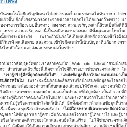
่าให้ฟัง
ุบันเทคโนโลยีเจริญพัฒนาไปอย่างรวดเร็วจนเราตามไม่ทัน ระบบ Internet
เร็วขึ้น อีกทั้งยังสามารถกระจายข่าวสารออกไปได้อย่างกว้างขวาง บา
่องทางการสื่อระบบอื่นๆทาง Internet ความเจริญเหล่านี้ล้วนเป็นสิ่งที่ดี
 เพราะความเจริญเหล่านี้เป็นเหมือนดาบสองคม มีทั้งคุณและโทษในเวลาเ
ล่านี้อย่างระมัดระวัง เพราะถ้ามันก่อให้เกิดผลเสียหรือความเข้าใจผิด
ม่กี่วินาที ผลเสียหาย และความเข้าใจผิดเหล่านี้เป็นปัญหาที่แก้ยาก เพร
ึงไหนถึงใคร และส่งผลกระทบต่อใครบ้าง
้ทราบมาว่าสัตบุรุษวัดของเราหลายคนเปิด Web site และพยายามนำเ
กร สำหรับพ่อแล้วเรื่องนี้เกิดจากน้ำใจดีที่เราอยากช่วยพระศาสนจักร
ว่า
“เรารู้จริงรู้สิ่งที่ถูกต้องหรือไม่”
“แหล่งข้อมูลที่เราไปลอกมาแปลมาเป็
นจักรหรือไม่”
เพราะฉะนั้นก่อนจะสื่อสารหรือนำเสนอข้อมูลอะไรออกไปเ
งคำถามอย่างน้อยสองคำถามนี้กับตนเองแล้วตอบให้ชัดเจน อย่างคนที่มีมโ
คริสตังบางคนพยายามตอบคำถามแต่เป็นคำตอบที่ไม่ถูกต้อง เป็นคำตอบที่คิด
พบกระทู้ที่มาจากคนมองโลกในแง่ลบ มองพระศาสนจักรในแง่ร้ายกล่าวถึงศา
กความไม่รู้หรือความเข้าใจผิดก็เป็นได้ อีกทั้งยังมีการนำเสนอข้อมูลที่น่
เรื่องนี้พระเยซูคริสตเจ้าทรงตรัสว่า
“ไม่มีใครทราบมีเฉพาะพระบิดาเจ้าสวร
มูลเขาให้ข้อมูลว่าเขารู้ครับ มันก็น่าแปลกใจว่าเขารู้ได้อย่างไร และรู้ม
จริงหรือเกิดจากอคติการมองโลกและคนอื่นในแง่ร้าย ไม่ได้ช่วยพระศาสน
วามเข้าใจผิดก่อให้เกิดความเสียหายแก่พระศาสนจักร ความผิดเช่นนี้ถือเ