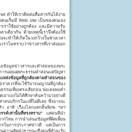
 ทำให้เราติดต่อสื่อสารกันได้ง่าย
งคนเริ่มมี Web site เป็นของตนเอง
ถ้าเราใช้อย่างถูกต้อง และมีความรับ
ดียวกัน ด้วยเหตุนี้เราจึงต้องใช้
มันจะทำให้เกิดในวงกว้างในช่วงเวลา
าะเราไม่ทราบว่าข่าวสารที่เราส่งออก
สนอข้อมูลข่าวสารและคำสอนของพระ
 ในการเผยแผ่พระธรรมคำสอนแต่ปัญหา
นแหล่งข้อมูลที่ถูกต้องตามคำสอนของ
ราควรที่จะใช้วิจารณญาณที่ถูกต้อง
นธรรมเที่ยงตรงเสียก่อน พ่อเคยพบคำ
เอาเองไม่ได้ศึกษาค้นคว้ามาอย่างดี
สนบริกรในแง่ที่ไม่ดีเลย ซึ่งอาจจะ
ากลัว อาทิ เรื่องโลกแตกสิ้นพิภพ ฯลฯ
รค์เท่านั้นที่ทรงทราบ”
แต่คนที่นำ
าจากไหน การนำเสนอข้อมูลที่ผิดเพี้ยน
จักรในการประกาศข่าวดี แต่เป็นการ
ป็นความผิดสาธารณะซึ่งคนที่ทำจะรับ