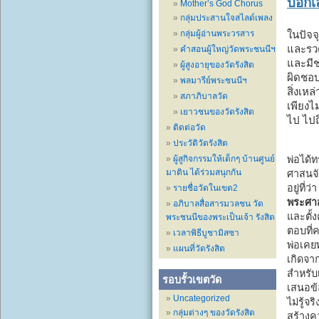
บอกเล
Mother’s God Chorus
กลุ่มประสานใจสไลด์เพลง
กลุ่มผู้อ่านพระวรสาร
ในปัจจ
และรวด
คำสอนผู้ใหญ่วัดพระชนนีฯ
และมีช
ผู้สูงอายุของวัดรังสิต
ผิดชอบ
พลมารีย์พระชนนีฯ
สิ่งเห
สภาภิบาลวัด
เพียงไ
เยาวชนของวัดรังสิต
ไป ไปถ
ติดต่อวัด
ประวัติวัดรังสิต
ผู้สูกิจกรรมให้เด็กๆ บ้านศูนย์
พ่อได
มาติน ได้ร่วมสนุกกัน
ศาสนจั
อยู่ที่
รายชื่อวัดในเขต2
พระศาส
อภิบาลสื่อสารมวลชน วัด
และตั้
พระชนนีของพระเป็นเจ้า รังสิต
ตอบที่
เวลาพิธีบูชามิสซา
พ่อเคย
แผนที่วัดรังสิต
เกิดจา
สำหรับ
รอบรั้วเขตวัด
เสนอข้อ
Uncategorized
ไม่รู้
กลุ่มต่างๆ ของวัดรังสิต
สร้างค