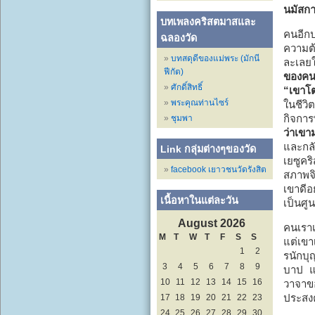
นมัสกา
บทเพลงคริสตมาสและ
คนอีก
ฉลองวัด
ความต้
บทสดุดีของแม่พระ (มักนี
ละเลยใ
ฟีกัต)
ของคน
ศักดิ์สิทธิ์
“เขาโต
พระคุณท่านไซร์
ในชีวิ
กิจการ
ชุมพา
ว่าเข
และกล
Link กลุ่มต่างๆของวัด
เยซูคร
facebook เยาวชนวัดรังสิต
สภาพจิ
เขาดีอ
เนื้อหาในแต่ละวัน
เป็นศู
August 2026
คนเราเ
M
T
W
T
F
S
S
แต่เขา
1
2
รนักบุ
3
4
5
6
7
8
9
บาป แล
10
11
12
13
14
15
16
วาจาขอ
ประสง
17
18
19
20
21
22
23
24
25
26
27
28
29
30