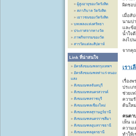
ผู้สูงอายุของวัดรังสิต
ผิดชอบ
สภาภิบาล วัดรังสิต
เมื่อส
เยาวชนของวัดรังสิต
นามปาก
บทเพลงแห่งศรัทธา
และข้อ
ประกาศจากทางวัด
น้ำใจด
ภาพกิจกรรมของวัด
ลงไปน
สารวัดแต่ละสัปดาห์
จากคุณ
Link ที่น่าสนใจ
เราเลื
อัครสังฆมณฑลกรุงเทพฯ
อัครสังฆมณฑลท่าแร่-หนอง
แสง
เรื่อ
สังฆมณฑลจันทบุรี
ประเภท
สังฆมณฑลนครสวรรค์
ช่วยเห
ความรั
สังฆมณฑลราชบุรี
ต้นใหม
สังฆมณฑลเชียงใหม่
สังฆมณฑลสุราษฎร์ธานี
คนตาบ
สังฆมณฑลนครราชสีมา
เห็น แ
สังฆมณฑลอุบลราชธานี
ความเม
สังฆมณฑลอุดรธานี
ทำให้เ