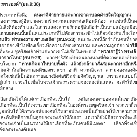
รพระองค์”(ยน.9:38)
ประเภทหนึ่งคือ
คนตาดีฝ่ายกายแต่พวกเขาตาบอดฝ่ายจิตวิญญาณ
ปร
องการของผู้อื่นขาดความรักความเมตตาต่อเพื่อนพี่น้อง คนเช่นนี้เ
นสิ่งที่ต้องทำ และในการแสดงความรักต่อผู้อื่นถือว่าเป็นบาปแม้ดูเหม
ตาบอดคนนั้น
เป็นคนประเภทที่ไม่ต้องการจะเข้าไปเกี่ยวข้องกับเรื่อ
แล้ว ท่านจงถามเขาเองเถิด”(ยน.9:23)
คนประเภทนี้ถือว่าเป็นคนที่ขาด
ตเราต้องเข้าไปข้องเกี่ยวเพื่อความดีของส่วนรวม และความถูกต้อง
ฟาริส
ที่พระเยซูคริสตเจ้าทำแต่พวกเขาไม่เชื่อในพระองค์
“พวกเรารู้ว่า พระเจ้
ามาจากไหน”(ยน.9:29)
พวกฟาริสียังเป็นคนจองหองที่คิดว่าตนเองเป็นคนด
ับใจยาก
“ท่านเกิดมาในบาปทั้งตัว แล้วยังกล้ามาสั่งสอนพวกเราอีกหร
ิสตเจ้านั้นเกิดจากอคติของพวกเขา อาทิ ความอิจฉา ความจองหองคิดว่าต
ตใจเช่นนี้เป็นอันตรายอย่างยิ่งต่อชีวิตฝ่ายจิตวิญญาณ เพราะคนแบบนี้
ยู่แล้ว เขาจะไม่เชื่อในพระเจ้าเพราะความจองหองนั่นแหละ จะทำให้เขาต
นย์กลาง
ลือกเกิดไม่ได้แต่เราเลือกที่จะเป็นได้ เหมือนคนตาบอดคนนั้นเขาเก
เลือกที่จะเป็นได้เพราะเขาเลือกที่จะในองค์พระเยซูคริสตเจ้า พวกเราก็เ
ญยอห์นได้ให้ภาพพจน์ของคนไว้หลายประเภทเป็นตัวอย่างให้เราสามารถ
ะคืนสิทธิการเป็นลูกของพระเจ้าให้กับเรา แต่เราก็ยังมีอิสรภาพที่จะเลื
งพระเจ้าเป็นแนวทางให้เราเลือกที่จะเป็นคนดีมีเมตตา เลือกที่จะ
ค์ของพระองค์เสมอ