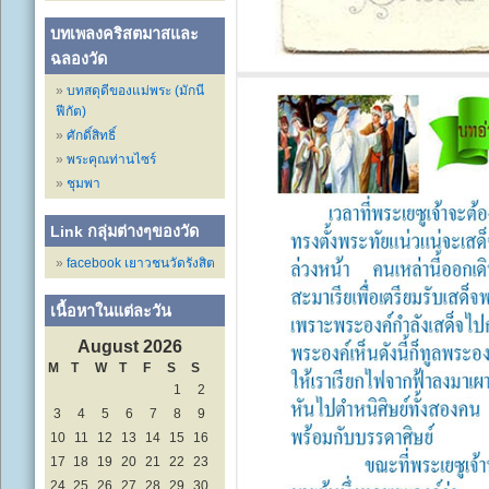
บทเพลงคริสตมาสและ
ฉลองวัด
บทสดุดีของแม่พระ (มักนี
ฟีกัต)
ศักดิ์สิทธิ์
พระคุณท่านไซร์
ชุมพา
Link กลุ่มต่างๆของวัด
facebook เยาวชนวัดรังสิต
เนื้อหาในแต่ละวัน
August 2026
M
T
W
T
F
S
S
1
2
3
4
5
6
7
8
9
10
11
12
13
14
15
16
17
18
19
20
21
22
23
24
25
26
27
28
29
30