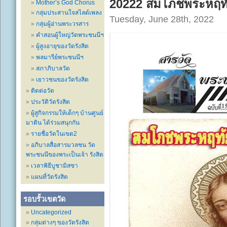
20222 สมโภชพระหฤทัยศ
Mother’s God Chorus
กลุ่มประสานใจสไลด์เพลง
Tuesday, June 28th, 2022
กลุ่มผู้อ่านพระวรสาร
คำสอนผู้ใหญ่วัดพระชนนีฯ
ผู้สูงอายุของวัดรังสิต
พลมารีย์พระชนนีฯ
สภาภิบาลวัด
เยาวชนของวัดรังสิต
ติดต่อวัด
ประวัติวัดรังสิต
ผู้สูกิจกรรมให้เด็กๆ บ้านศูนย์
มาติน ได้ร่วมสนุกกัน
รายชื่อวัดในเขต2
อภิบาลสื่อสารมวลชน วัด
พระชนนีของพระเป็นเจ้า รังสิต
เวลาพิธีบูชามิสซา
แผนที่วัดรังสิต
รอบรั้วเขตวัด
Uncategorized
กลุ่มต่างๆ ของวัดรังสิต