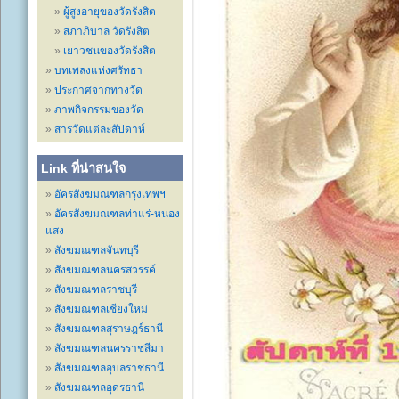
ผู้สูงอายุของวัดรังสิต
สภาภิบาล วัดรังสิต
เยาวชนของวัดรังสิต
บทเพลงแห่งศรัทธา
ประกาศจากทางวัด
ภาพกิจกรรมของวัด
สารวัดแต่ละสัปดาห์
Link ที่น่าสนใจ
อัครสังฆมณฑลกรุงเทพฯ
อัครสังฆมณฑลท่าแร่-หนอง
แสง
สังฆมณฑลจันทบุรี
สังฆมณฑลนครสวรรค์
สังฆมณฑลราชบุรี
สังฆมณฑลเชียงใหม่
สังฆมณฑลสุราษฎร์ธานี
สังฆมณฑลนครราชสีมา
สังฆมณฑลอุบลราชธานี
สังฆมณฑลอุดรธานี