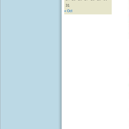
31
« Oct