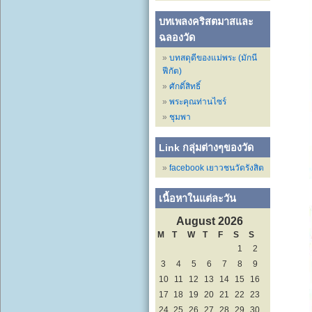
บทเพลงคริสตมาสและ
ฉลองวัด
บทสดุดีของแม่พระ (มักนี
ฟีกัต)
ศักดิ์สิทธิ์
พระคุณท่านไซร์
ชุมพา
Link กลุ่มต่างๆของวัด
facebook เยาวชนวัดรังสิต
เนื้อหาในแต่ละวัน
August 2026
M
T
W
T
F
S
S
1
2
3
4
5
6
7
8
9
10
11
12
13
14
15
16
17
18
19
20
21
22
23
24
25
26
27
28
29
30