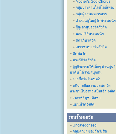
Mother’s God Chorus
กลุ่มประสานใจสไลด์เพลง
กลุ่มผู้อ่านพระวรสาร
คำสอนผู้ใหญ่วัดพระชนนีฯ
ผู้สูงอายุของวัดรังสิต
พลมารีย์พระชนนีฯ
สภาภิบาลวัด
เยาวชนของวัดรังสิต
ติดต่อวัด
ประวัติวัดรังสิต
ผู้สูกิจกรรมให้เด็กๆ บ้านศูนย์
มาติน ได้ร่วมสนุกกัน
รายชื่อวัดในเขต2
อภิบาลสื่อสารมวลชน วัด
พระชนนีของพระเป็นเจ้า รังสิต
เวลาพิธีบูชามิสซา
แผนที่วัดรังสิต
รอบรั้วเขตวัด
Uncategorized
กลุ่มต่างๆ ของวัดรังสิต