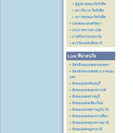
ผู้สูงอายุของวัดรังสิต
สภาภิบาล วัดรังสิต
เยาวชนของวัดรังสิต
บทเพลงแห่งศรัทธา
ประกาศจากทางวัด
ภาพกิจกรรมของวัด
สารวัดแต่ละสัปดาห์
Link ที่น่าสนใจ
อัครสังฆมณฑลกรุงเทพฯ
อัครสังฆมณฑลท่าแร่-หนอง
แสง
สังฆมณฑลจันทบุรี
สังฆมณฑลนครสวรรค์
สังฆมณฑลราชบุรี
สังฆมณฑลเชียงใหม่
สังฆมณฑลสุราษฎร์ธานี
สังฆมณฑลนครราชสีมา
สังฆมณฑลอุบลราชธานี
สังฆมณฑลอุดรธานี