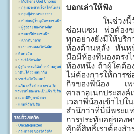
Mother’s God Chorus
บอกเล่าให้ฟัง
กลุ่มประสานใจสไลด์เพลง
กลุ่มผู้อ่านพระวรสาร
ในช่วงนี
คำสอนผู้ใหญ่วัดพระชนนีฯ
ผู้สูงอายุของวัดรังสิต
ซ่อมแซม พ่อต้องขอ
พลมารีย์พระชนนีฯ
ทุกอย่างยังมีให้บร
สภาภิบาลวัด
ห้องด้านหลัง หันห
เยาวชนของวัดรังสิต
ติดต่อวัด
มือมีห้องที่มองตร
ประวัติวัดรังสิต
ห้องหนึ่ง ถ้าผู้ใดต
ผู้สูกิจกรรมให้เด็กๆ บ้านศูนย์
มาติน ได้ร่วมสนุกกัน
ไม่ต้องการให้การซ
รายชื่อวัดในเขต2
กิจของพี่น้อง เพร
อภิบาลสื่อสารมวลชน วัด
ศาลาอเนกประสงค์เป็
พระชนนีของพระเป็นเจ้า รังสิต
เวลาพิธีบูชามิสซา
เวลาพี่น้องเข้าไปใ
แผนที่วัดรังสิต
สำนึกว่าที่นี่มีพร
รอบรั้วเขตวัด
การประทับอยู่ของพร
Uncategorized
ศักดิ์สิทธิ์เราต
กลุ่มต่างๆ ของวัดรังสิต