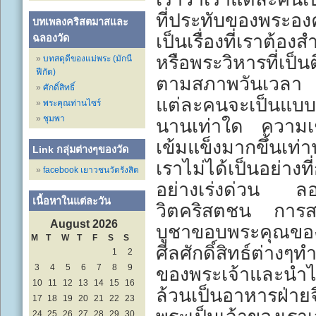
ที่ประทับของพระอง
บทเพลงคริสตมาสและ
เป็นเรื่องที่เราต
ฉลองวัด
หรือพระวิหารที่เป็
บทสดุดีของแม่พระ (มักนี
ฟีกัต)
ตามสภาพวันเวลา แ
ศักดิ์สิทธิ์
แต่ละคนจะเป็นแบบต
พระคุณท่านไซร์
ชุมพา
นานเท่าใด ความเช
เข้มแข็งมากขึ้นเท
Link กลุ่มต่างๆของวัด
เราไม่ได้เป็นอย่าง
facebook เยาวชนวัดรังสิต
อย่างเร่งด่วน ลองด
เนื้อหาในแต่ละวัน
วิตคริสตชน การส
August 2026
บูชาขอบพระคุณขอ
M
T
W
T
F
S
S
ศีลศักดิ์สิทธ์ต่าง
1
2
3
4
5
6
7
8
9
ของพระเจ้าและนำไปปฏ
10
11
12
13
14
15
16
ล้วนเป็นอาหารฝ่าย
17
18
19
20
21
22
23
24
25
26
27
28
29
30