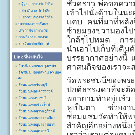
ชั่วคราว พ่อขอความ
ผู้สูงอายุของวัดรังสิต
เข้าไปนั่งด้านในนะ
สภาภิบาล วัดรังสิต
เยาวชนของวัดรังสิต
แคบ คนที่มาที่หลั
บทเพลงแห่งศรัทธา
ซ้ายมองขวามองไปข้า
ประกาศจากทางวัด
ภาพกิจกรรมของวัด
ใกล้ๆไปหมด การเก็
สารวัดแต่ละสัปดาห์
นำเอาไปเก็บที่เดิม
บรรยากาศอย่างนี้ แ
Link ที่น่าสนใจ
ศาสนกิจของเราจะส
อัครสังฆมณฑลกรุงเทพฯ
อัครสังฆมณฑลท่าแร่-หนอง
แสง
วัดพระชนนีของพระเป็
สังฆมณฑลจันทบุรี
ปกติธรรมดาที่จะ
สังฆมณฑลนครสวรรค์
พยายามทำอยู่แล้ว พ
สังฆมณฑลราชบุรี
สังฆมณฑลเชียงใหม่
หูเป็นตา ช่วยงานนั
สังฆมณฑลสุราษฎร์ธานี
ซ่อมแซมวัดทำให้พ่
สังฆมณฑลนครราชสีมา
สำคัญอีกอย่างหนึ่
สังฆมณฑลอุบลราชธานี
สังฆมณฑลอุดรธานี
เราว่าเราแต่ละคนเป