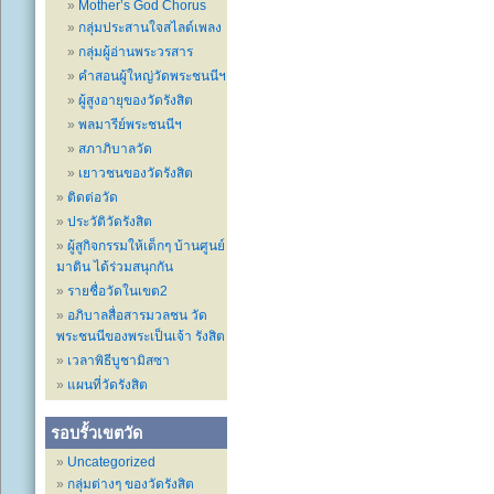
Mother’s God Chorus
กลุ่มประสานใจสไลด์เพลง
กลุ่มผู้อ่านพระวรสาร
คำสอนผู้ใหญ่วัดพระชนนีฯ
ผู้สูงอายุของวัดรังสิต
พลมารีย์พระชนนีฯ
สภาภิบาลวัด
เยาวชนของวัดรังสิต
ติดต่อวัด
ประวัติวัดรังสิต
ผู้สูกิจกรรมให้เด็กๆ บ้านศูนย์
มาติน ได้ร่วมสนุกกัน
รายชื่อวัดในเขต2
อภิบาลสื่อสารมวลชน วัด
พระชนนีของพระเป็นเจ้า รังสิต
เวลาพิธีบูชามิสซา
แผนที่วัดรังสิต
รอบรั้วเขตวัด
Uncategorized
กลุ่มต่างๆ ของวัดรังสิต