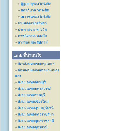
ผู้สูงอายุของวัดรังสิต
สภาภิบาล วัดรังสิต
เยาวชนของวัดรังสิต
บทเพลงแห่งศรัทธา
ประกาศจากทางวัด
ภาพกิจกรรมของวัด
สารวัดแต่ละสัปดาห์
Link ที่น่าสนใจ
อัครสังฆมณฑลกรุงเทพฯ
อัครสังฆมณฑลท่าแร่-หนอง
แสง
สังฆมณฑลจันทบุรี
สังฆมณฑลนครสวรรค์
สังฆมณฑลราชบุรี
สังฆมณฑลเชียงใหม่
สังฆมณฑลสุราษฎร์ธานี
สังฆมณฑลนครราชสีมา
สังฆมณฑลอุบลราชธานี
สังฆมณฑลอุดรธานี