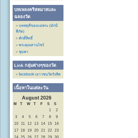
บทเพลงคริสตมาสและ
ฉลองวัด
บทสดุดีของแม่พระ (มักนี
ฟีกัต)
ศักดิ์สิทธิ์
พระคุณท่านไซร์
ชุมพา
Link กลุ่มต่างๆของวัด
facebook เยาวชนวัดรังสิต
เนื้อหาในแต่ละวัน
August 2026
M
T
W
T
F
S
S
1
2
3
4
5
6
7
8
9
10
11
12
13
14
15
16
17
18
19
20
21
22
23
24
25
26
27
28
29
30