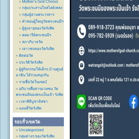
Mother’s God Chorus
กลุ่มประสานใจสไลด์เพลง
กลุ่มผู้อ่านพระวรสาร
คำสอนผู้ใหญ่วัดพระชนนีฯ
ผู้สูงอายุของวัดรังสิต
พลมารีย์พระชนนีฯ
สภาภิบาลวัด
เยาวชนของวัดรังสิต
ติดต่อวัด
ประวัติวัดรังสิต
ผู้สูกิจกรรมให้เด็กๆ บ้านศูนย์
มาติน ได้ร่วมสนุกกัน
รายชื่อวัดในเขต2
อภิบาลสื่อสารมวลชน วัด
พระชนนีของพระเป็นเจ้า รังสิต
เวลาพิธีบูชามิสซา
แผนที่วัดรังสิต
รอบรั้วเขตวัด
Uncategorized
กลุ่มต่างๆ ของวัดรังสิต