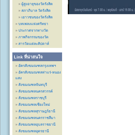
ผู้สูงอายุของวัดรังสิต
สภาภิบาล วัดรังสิต
เยาวชนของวัดรังสิต
บทเพลงแห่งศรัทธา
ประกาศจากทางวัด
ภาพกิจกรรมของวัด
สารวัดแต่ละสัปดาห์
Link ที่น่าสนใจ
อัครสังฆมณฑลกรุงเทพฯ
อัครสังฆมณฑลท่าแร่-หนอง
แสง
สังฆมณฑลจันทบุรี
สังฆมณฑลนครสวรรค์
สังฆมณฑลราชบุรี
สังฆมณฑลเชียงใหม่
สังฆมณฑลสุราษฎร์ธานี
สังฆมณฑลนครราชสีมา
สังฆมณฑลอุบลราชธานี
สังฆมณฑลอุดรธานี